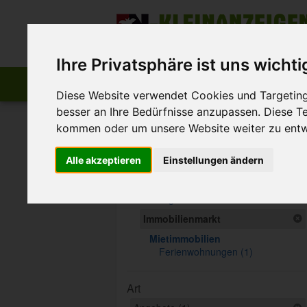
Zum Inhalt springen
Der beste Platz für deine kostenlose A
Ihre Privatsphäre ist uns wichti
Start
Startseite
Anzeige aufgeben
Diese Website verwendet Cookies und Targeting 
besser an Ihre Bedürfnisse anzupassen. Diese 
>
FN-Kleinanzeigen
Immobilienmarkt
kommen oder um unsere Website weiter zu entw
Suche eingrenzen
Alle akzeptieren
Einstellungen ändern
Kategorie
Alle Kategorien
Immobilienmarkt
Mietimmobilien
Ferienwohnungen (1)
Art