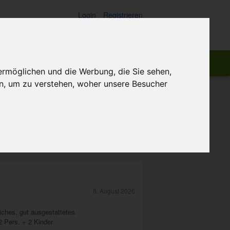
Login
Registrieren
ch:
Suchen
ermöglichen und die Werbung, die Sie sehen,
n, um zu verstehen, woher unsere Besucher
6. August 2026
hes, gut ausgestattetes
 Pers. + 2 Kinder