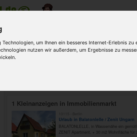
nzeige
g
Meine Anzeigen
Suche na
Technologien, um Ihnen ein besseres Internet-Erlebnis zu 
Technologien nutzen wir außerdem, um Ergebnisse zu messe
ickeln.
Suchen
1 Kleinanzeigen in Immobilienmarkt
10115 -
Berlin
Urlaub in Balatonlelle / Zenit Ungarn
BALATONLELLE, in Wassernähe ein gemütlic
ZENIT Apartment, + 30 m2 Wohnfläche für 2