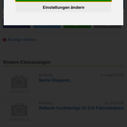
Anfrage senden
Einstellungen ändern
Anzeige teilen:
share
tweet
share
e-mail
Anzeige melden
Weitere Kleinanzeigen
Bamberg
4. August 2026
Suche Klapprad…
Bamberg
22. Juli 2026
Verkaufe hochwertige 20 Zoll Fahrradmäntel
.