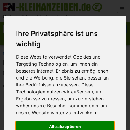
Zum Inhalt springen
Der beste Platz für deine kostenlose Anzeige
Suche nach:
Suchen
Ihre Privatsphäre ist uns
Anzeige aufgeben
Meine Anzeigen
wichtig
>
>
>
FN-Kleinanzeigen
Marktplatz
Fahrräder
Klapprad
Diese Website verwendet Cookies und
Klapprad
Targeting Technologien, um Ihnen ein
besseres Internet-Erlebnis zu ermöglichen
Bitte alles anbieten . 0176/31676964
und die Werbung, die Sie sehen, besser an
Private Anzeige
Ihre Bedürfnisse anzupassen. Diese
Technologien nutzen wir außerdem, um
Art:
Gesuch
Ergebnisse zu messen, um zu verstehen,
Ort:
96052 - Bamberg
woher unsere Besucher kommen oder um
Datum:
6. Juli 2026 5:45
unsere Website weiter zu entwickeln.
Kategorie:
Fahrräder
Besucher:
98
Alle akzeptieren