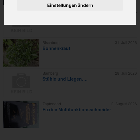
Einstellungen ändern
Bamberg
22. Juli 2026
GÄRTNER / FREIER MALER
Bischberg
31. Juli 2026
Bohnenkraut
Bamberg
28. Juli 2026
Stühle und Liegen….
Zapfendorf
2. August 2026
Fuxtec Multifunktionsschneider