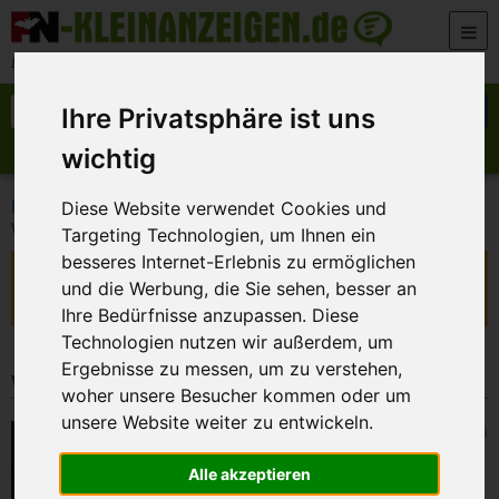
Zum Inhalt springen
Der beste Platz für deine kostenlose Anzeige
Suche nach:
Suchen
Ihre Privatsphäre ist uns
wichtig
Anzeige aufgeben
Meine Anzeigen
>
>
>
FN-Kleinanzeigen
Marktplatz
Garten
Diese Website verwendet Cookies und
Wachsblume – Porzellan-Blume – HOYA rosa – mit Blüten
Targeting Technologien, um Ihnen ein
besseres Internet-Erlebnis zu ermöglichen
Diese Anzeige ist nicht mehr verfügbar!
und die Werbung, die Sie sehen, besser an
Sie ist abgelaufen oder wurde vom Inserenten deaktiviert.
Ihre Bedürfnisse anzupassen. Diese
Technologien nutzen wir außerdem, um
Ergebnisse zu messen, um zu verstehen,
Weitere Kleinanzeigen
woher unsere Besucher kommen oder um
unsere Website weiter zu entwickeln.
Zapfendorf
7. August 2026
Blumen-Osterkorb
Alle akzeptieren