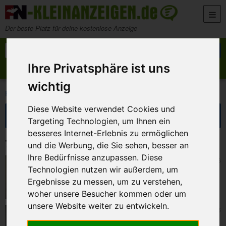
Zum Inhalt springen
Der beste Platz für deine kostenlose Anzeige
Suche nach:
Suchen
Ihre Privatsphäre ist uns
Anzeige aufgeben
Meine Anzeigen
wichtig
>
FN-Kleinanzeigen
Suchergebnisse für ''
Diese Website verwendet Cookies und
Suche eingrenzen
Targeting Technologien, um Ihnen ein
besseres Internet-Erlebnis zu ermöglichen
75 Kleinanzeigen
und die Werbung, die Sie sehen, besser an
Ihre Bedürfnisse anzupassen. Diese
Zapfendorf
7. August 2026
Technologien nutzen wir außerdem, um
Sport Hose
Ergebnisse zu messen, um zu verstehen,
woher unsere Besucher kommen oder um
unsere Website weiter zu entwickeln.
Zapfendorf
7. August 2026
Softshelljacke