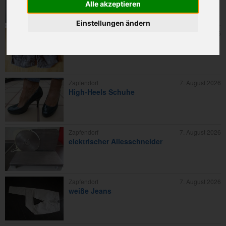
Alle akzeptieren
Einstellungen ändern
Zapfendorf
7. August 2026
Damen-Short
Zapfendorf
7. August 2026
High-Heels Schuhe
Zapfendorf
7. August 2026
elektrischer Allesschneider
Zapfendorf
7. August 2026
weiße Jeans